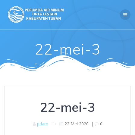
Skip
to
content
22-mei-3
22-mei-3
pdam
22 Mei 2020
|
0