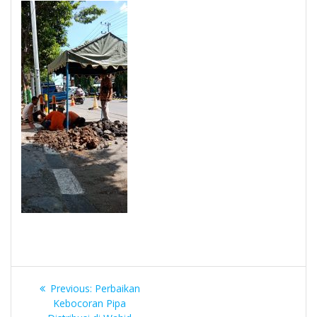
Navigasi
Previous
Previous:
Perbaikan
pos
post:
Kebocoran Pipa