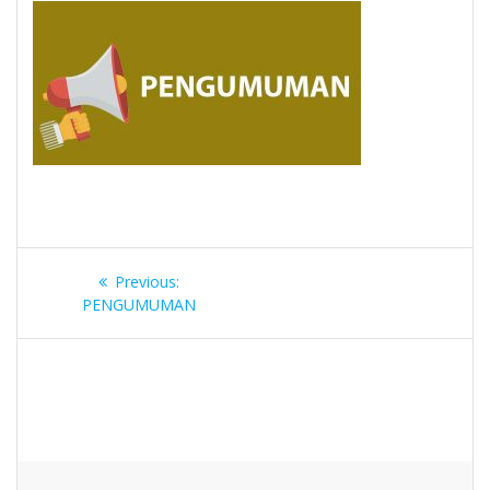
Navigasi
Previous
Previous:
pos
post:
PENGUMUMAN