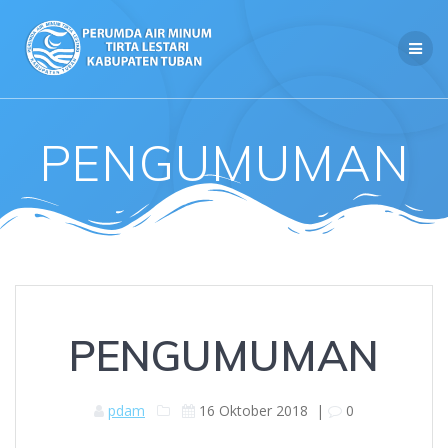
Skip
to
content
PENGUMUMAN
PENGUMUMAN
pdam
16 Oktober 2018
|
0