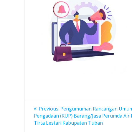
Navigasi
Previous
Previous:
Pengumuman Rancangan Umu
post:
pos
Pengadaan (RUP) Barang/Jasa Perumda Air
Tirta Lestari Kabupaten Tuban