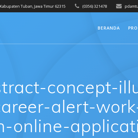
, Kabupaten Tuban, Jawa Timur 62315
(0356) 321478
pdamtu
BERANDA
PRO
tract-concept-ill
career-alert-wor
n-online-applicat