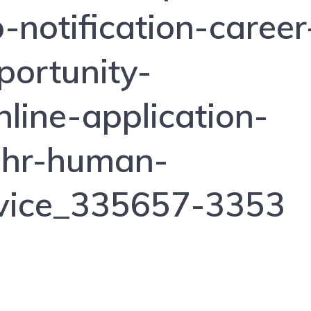
b-notification-career
portunity-
nline-application-
l-hr-human-
rvice_335657-3353