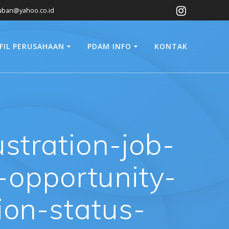
ban@yahoo.co.id
FIL PERUSAHAAN
PDAM INFO
KONTAK
ustration-job-
k-opportunity-
ion-status-