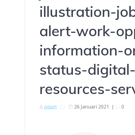
illustration-jo
alert-work-op
information-o
status-digita
resources-se
pdam
26 Januari 2021
|
0