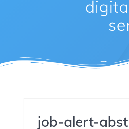
digit
se
job-alert-abs