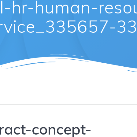
al-hr-human-reso
rvice_335657-3
tract-concept-