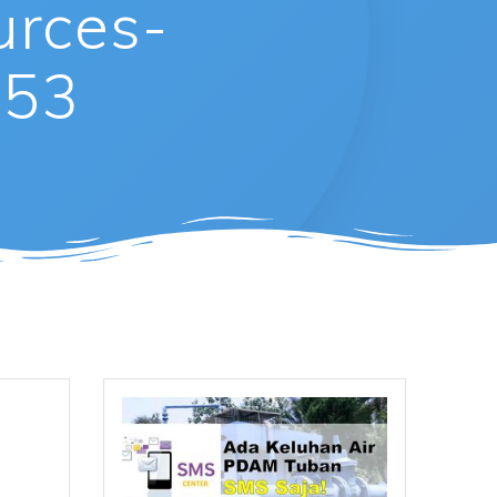
urces-
353