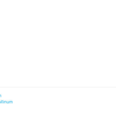
m
 Minum