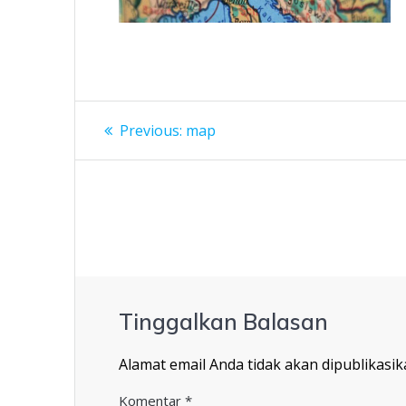
Navigasi
Previous
Previous:
map
post:
pos
Tinggalkan Balasan
Alamat email Anda tidak akan dipublikasik
Komentar
*