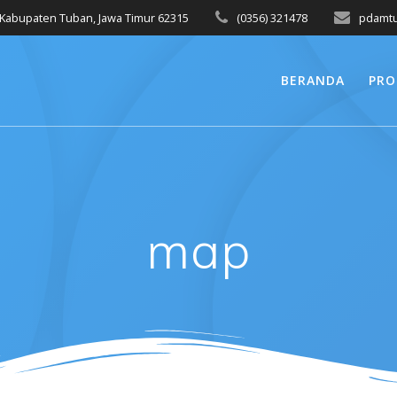
, Kabupaten Tuban, Jawa Timur 62315
(0356) 321478
pdamtu
BERANDA
PRO
map