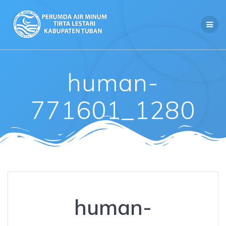
Skip
to
content
human-
771601_1280
human-