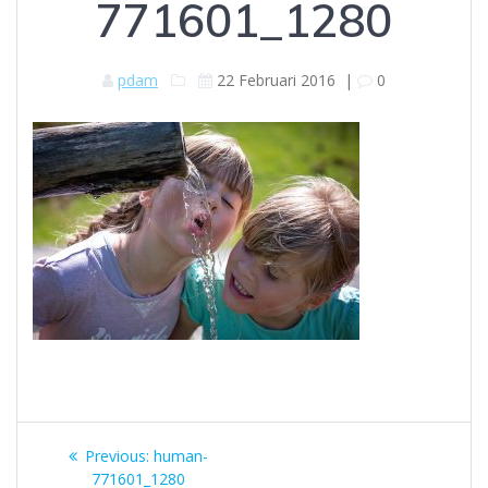
771601_1280
pdam
22 Februari 2016
|
0
Navigasi
Previous
Previous:
human-
post:
771601_1280