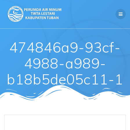
Skip
to
content
474846a9-93cf-
4988-a989-
b18b5de05c11-1