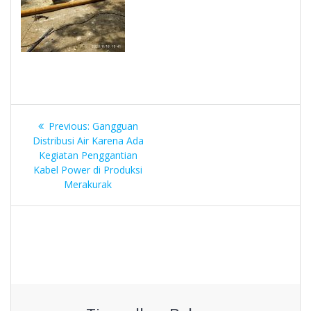
Navigasi
Previous
Previous:
Gangguan
pos
post:
Distribusi Air Karena Ada
Kegiatan Penggantian
Kabel Power di Produksi
Merakurak