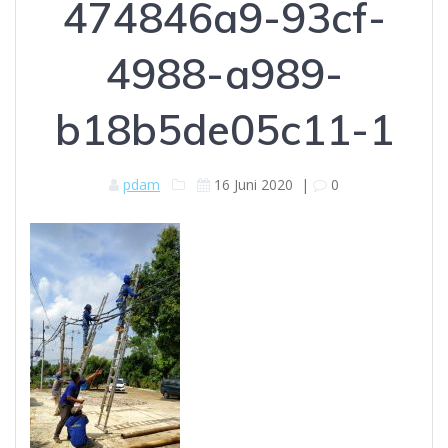
474846a9-93cf-
4988-a989-
b18b5de05c11-1
pdam
16 Juni 2020
|
0