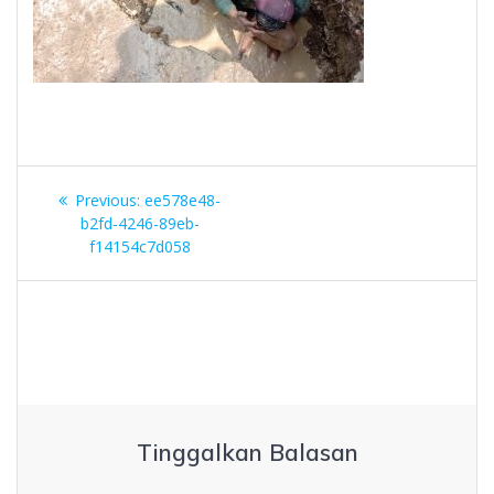
Navigasi
Previous
Previous:
ee578e48-
pos
post:
b2fd-4246-89eb-
f14154c7d058
Tinggalkan Balasan