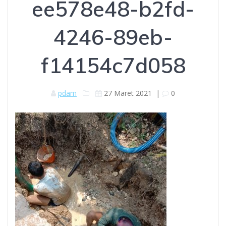
ee578e48-b2fd-
4246-89eb-
f14154c7d058
pdam
27 Maret 2021
|
0