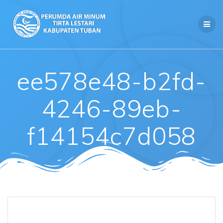
Skip
to
content
ee578e48-b2fd-
4246-89eb-
f14154c7d058