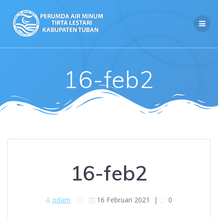
Skip
to
content
16-feb2
16-feb2
pdam
16 Februari 2021
|
0