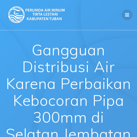
Skip
to
content
Gangguan
Distribusi Air
Karena Perbaikan
Kebocoran Pipa
300mm di
Selatan Jembatan