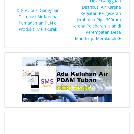
Next
Next:
Gangguan
pos
post:
Distribusi Air Karena
Previous
Previous:
Gangguan
Kegiatan Pergeseran
post:
Distribusi Air Karena
Jembatan Pipa 300mm
Pemadaman PLN di
Karena Pelebaran Jalan di
Produksi Merakurak
Perempatan Desa
Mandirejo Merakurak